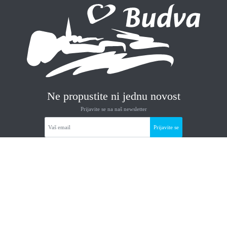
Ne propustite ni jednu novost
Prijavite se na naš newsletter
Prijavite se
Korisni linkovi
Narodna biblioteka Budve
Opština Budva
Cadmus Cineplex
Grad Teatar Budva
Ministarstvo održivog razvoja
Muzeji i galerije Budve