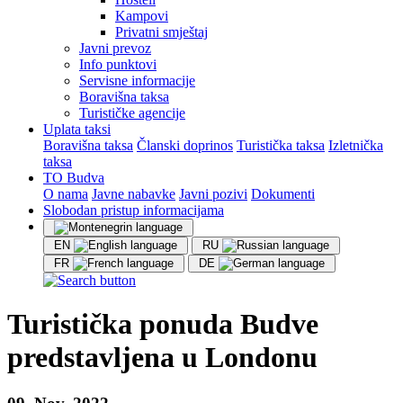
Kampovi
Privatni smještaj
Javni prevoz
Info punktovi
Servisne informacije
Boravišna taksa
Turističke agencije
Uplata taksi
Boravišna taksa
Članski doprinos
Turistička taksa
Izletnička
taksa
TO Budva
O nama
Javne nabavke
Javni pozivi
Dokumenti
Slobodan pristup informacijama
EN
RU
FR
DE
Turistička ponuda Budve
predstavljena u Londonu