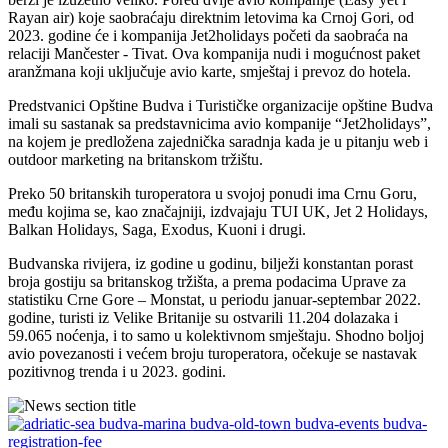
Rayan air) koje saobraćaju direktnim letovima ka Crnoj Gori, od
2023. godine će i kompanija Jet2holidays početi da saobraća na
relaciji Mančester - Tivat. Ova kompanija nudi i mogućnost paket
aranžmana koji uključuje avio karte, smještaj i prevoz do hotela.
Predstvanici Opštine Budva i Turističke organizacije opštine Budva
imali su sastanak sa predstavnicima avio kompanije “Jet2holidays”,
na kojem je predložena zajednička saradnja kada je u pitanju web i
outdoor marketing na britanskom tržištu.
Preko 50 britanskih turoperatora u svojoj ponudi ima Crnu Goru,
među kojima se, kao značajniji, izdvajaju TUI UK, Jet 2 Holidays,
Balkan Holidays, Saga, Exodus, Kuoni i drugi.
Budvanska rivijera, iz godine u godinu, bilježi konstantan porast
broja gostiju sa britanskog tržišta, a prema podacima Uprave za
statistiku Crne Gore – Monstat, u periodu januar-septembar 2022.
godine, turisti iz Velike Britanije su ostvarili 11.204 dolazaka i
59.065 noćenja, i to samo u kolektivnom smještaju. Shodno boljoj
avio povezanosti i većem broju turoperatora, očekuje se nastavak
pozitivnog trenda i u 2023. godini.