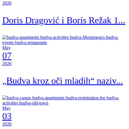
2026
Doris Dragović i Boris Režak 1...
May
07
2026
„Budva kroz oči mladih“ naziv...
May
03
2026