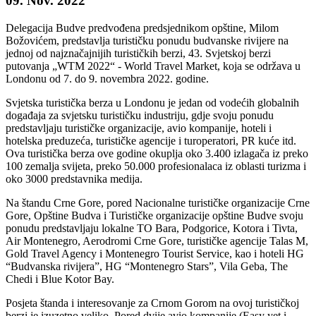
09. Nov. 2022
Delegacija Budve predvođena predsjednikom opštine, Milom
Božovićem, predstavlja turističku ponudu budvanske rivijere na
jednoj od najznačajnijih turističkih berzi, 43. Svjetskoj berzi
putovanja „WTM 2022“ - World Travel Market, koja se održava u
Londonu od 7. do 9. novembra 2022. godine.
Svjetska turistička berza u Londonu je jedan od vodećih globalnih
događaja za svjetsku turističku industriju, gdje svoju ponudu
predstavljaju turističke organizacije, avio kompanije, hoteli i
hotelska preduzeća, turističke agencije i turoperatori, PR kuće itd.
Ova turistička berza ove godine okuplja oko 3.400 izlagača iz preko
100 zemalja svijeta, preko 50.000 profesionalaca iz oblasti turizma i
oko 3000 predstavnika medija.
Na štandu Crne Gore, pored Nacionalne turističke organizacije Crne
Gore, Opštine Budva i Turističke organizacije opštine Budve svoju
ponudu predstavljaju lokalne TO Bara, Podgorice, Kotora i Tivta,
Air Montenegro, Aerodromi Crne Gore, turističke agencije Talas M,
Gold Travel Agency i Montenegro Tourist Service, kao i hoteli HG
“Budvanska rivijera”, HG “Montenegro Stars”, Vila Geba, The
Chedi i Blue Kotor Bay.
Posjeta štanda i interesovanje za Crnom Gorom na ovoj turističkoj
berzi je izuzetno veliko. Pored dvije avio kompanije (Easy yet i