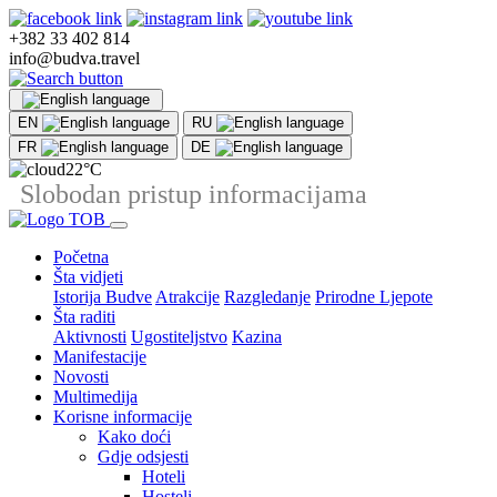
+382 33 402 814
info@budva.travel
EN
RU
FR
DE
22°C
Slobodan pristup informacijama
Početna
Šta vidjeti
Istorija Budve
Atrakcije
Razgledanje
Prirodne Ljepote
Šta raditi
Aktivnosti
Ugostiteljstvo
Kazina
Manifestacije
Novosti
Multimedija
Korisne informacije
Kako doći
Gdje odsjesti
Hoteli
Hosteli