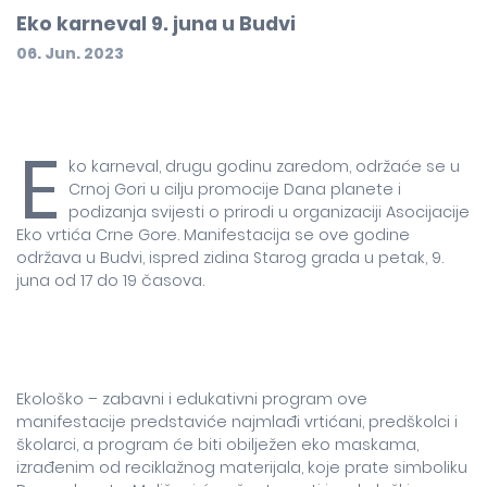
Eko karneval 9. juna u Budvi
06. Jun. 2023
E
ko karneval, drugu godinu zaredom, održaće se u
Crnoj Gori u cilju promocije Dana planete i
podizanja svijesti o prirodi u organizaciji Asocijacije
Eko vrtića Crne Gore. Manifestacija se ove godine
održava u Budvi, ispred zidina Starog grada u petak, 9.
juna od 17 do 19 časova.
Ekološko – zabavni i edukativni program ove
manifestacije predstaviće najmlađi vrtićani, predškolci i
školarci, a program će biti obilježen eko maskama,
izrađenim od reciklažnog materijala, koje prate simboliku