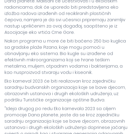
Dana planete. Mališani će učestvovati i u ekološkim
radionicama, dok će uporedo biti predstavljena eko
izložba radova izrađenih od recikliranih plastičnih
čepova, namjera je da svi učesnici pripremaju zanimljiv
nastup upriličenim za ovaj događaj, saopšteno je iz
Asocijacije eko vrtića Crne Gore.
Nakon programa u more će biti bačeno 250 bio kuglica
sa gradske plaže Pizana, koje mogu pomoći u
obnavljanju eko sistema. Bio kugle su izrađene od
efektivnih mikroorganizama koji se hrane teškim
metalima, muljem, otpadnim vodama i bakterijama, a
kao nusproizvod stvaraju vodu i kiseonik.
Eko karneval 2023 će biti realizovan kroz zajedničku
saradnju budvanskih organizacija koje se bave djecom,
obrazovnih ustanova i drugih ekoloških udruženja, uz
podršku Turističke organizacije opštine Budva.
"Ideja drugog po redu Eko karnevala 2023 sa ciljem
promocije Dana planete, jeste da se kroz zajedničku
saradnju organizacija koje se bave djecom, obrazovnih
ustanova i drugih ekoloških udruženja doprinese jačanju
svijesti o prirodi, kao i stvaranje generacija odgovornih