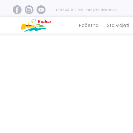
+382 33 402 814
info@budva.travel
Početna
Šta vidjeti