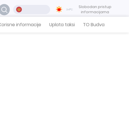
Slobodan pristup
34°C
informacijama
Korisne informacije
Uplata taksi
TO Budva