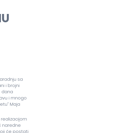
NU
saradnju sa
 i brojni
h dana
abavu i mnogo
cetu” Maja
 realizacijom
eć naredne
ji će postati