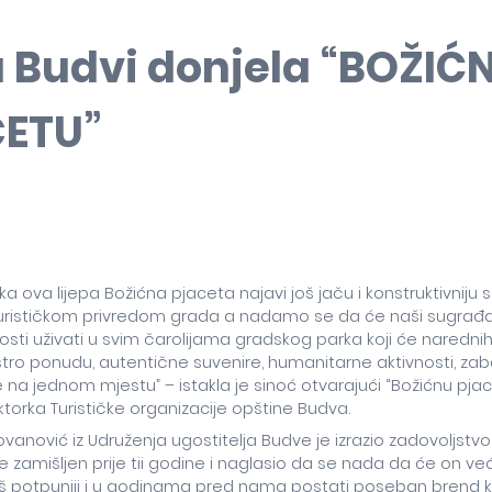
 Budvi donjela “BOŽIĆ
ETU”
ka ova lijepa Božićna pjaceta najavi još jaču i konstruktivniju 
urističkom privredom grada a nadamo se da će naši sugrađani
osti uživati u svim čarolijama gradskog parka koji će naredni
astro ponudu, autentične suvenire, humanitarne aktivnosti, z
na jednom mjestu” – istakla je sinoć otvarajući “Božićnu pja
rektorka Turističke organizacije opštine Budva.
vanović iz Udruženja ugostitelja Budve je izrazio zadovoljstvo
 je zamišljen prije tii godine i naglasio da se nada da će on v
oš potpuniji i u godinama pred nama postati poseban brend ko