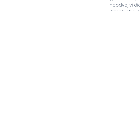
neodvojivi d
Pjaceti oba B
običaje naše