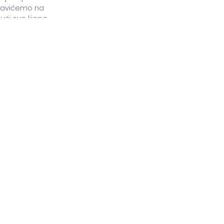
slavićemo na
ući sve lijepe