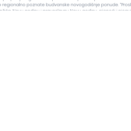
io regionalno poznate budvanske novogodišnje ponude. “Pro
ožića, Novu godinu i pravoslavnu Novu godinu, cijeneći i njeguj
g grada” – rekao je Jovanović.