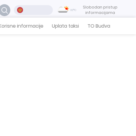
Slobodan pristup
32°C
informacijama
Korisne informacije
Uplata taksi
TO Budva