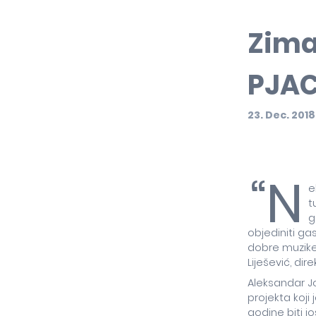
Zima
PJAC
23. Dec. 2018
“N
e
t
g
objediniti g
dobre muzike 
Liješević, di
Aleksandar Jo
projekta koji
godine biti j