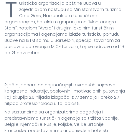
T
uristička organizacija opštine Budva u
zajedničkom nastupu sa Ministarstvom turizma
Crne Gore, Nacionalnom turističkom
organizacijom, hotelskim grupacijama "Montenegro
Stars", hotelom "Avala" i drugim lokalnim turističkim
organizacijama i agencijama, izlaže turističku ponudu
Budve na IBTM sajmu u Barseloni, specijalizovanom za
poslovna putovanja i MICE turizam, koji se održava od 19.
do 21. novembra.
Riječ o jednom od najznačajnijih evropskih sajmova
kongresne industrije, poslovnih i motivacionih putovanja
koji okuplja 2,6 hiljada izlagača iz 77 zemalja i preko 2,7
hiljada profesionalaca u toj oblasti.
Na sastancima sa organizatorima događaja i
predstavnicima turističkih agencija sa tržišta Španije,
Belgije, Njemačke, Rusije, Poljske, Velike Brtanije,
Francuske, predstavljeni su unaprijeđeni hotelski