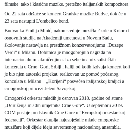
filmske, tako i klasične muzike, pretežno italijanskih kompozitora.
Od 22 sata održaće se koncert Gradske muzike Budve, dok će u
23 sata nastupiti L'ombelico bend.
Budvanka Emilija Minić, nakon srednje muzičke škole u Kotoru i
osnovnih studija na Akademiji umetnosti u Novom Sadu,
školovanje nastavlja na prestižnom konzervatorijumu „Đuzepe
Verdi“ u Milanu. Dobitnica je mnogobrojnih nagrada na
internacionalnim takmičenjima. Iza sebe ima niz solističkih
koncerata u Crnoj Gori, Srbiji i Italiji od kojih izdvaja koncert koji
je bio njen autorski projekat, realizovan uz pomoć počasnog
konzulata u Milanu – „Korijeni“ posvećen italijanskoj kraljici a
crnogorskoj princezi Jeleni Savojskoj.
Crnogorski orkestar mladih je osnovan 2018. godine od strane
„Udruženja mladih umjetnika Crne Gore“. U septembru 2019.
COM postaje predstavnik Crne Gore u “Evropskoj orkestarskoj
federaciji”. Orkestar okuplja najuspješnije mlade crnogorske
muzičare koji dijele ideju savremenog nacionalnog ansambla.