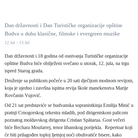
Dan državnosti i Dan Turističke organizacije opštine
Budva u duhu klasične, filmske i evergreen muzike
12.Jul - 13.Jul
Dan državnosti i 18 godina od osnivanja Turističke organizacije
opštine Budva biće obilježeni svečano u utorak, 12. jula, na trgu
ispred Starog grada.
Druženje sa publikom počeće u 20 sati dječijom modnom revijom,
koja je ujedno i završna ispitna revija škole manekenstva Marije
Rovčanin Vujović.
Od 21 sat predstaviće se budvanska sopranistkinja Emilija Minić u
pratnji Crnogorskog orkestra mladih, pod dirigentskom palicom
poznatog moldavskog dirigenta Cristian Spătarua. Gost večeri
biće Bechara Moufarrej, tenor libanskog porijekla. Repertoar koji
će biti prilagođen toploj ljetnjoj noći obuhvatiće bisere, kako