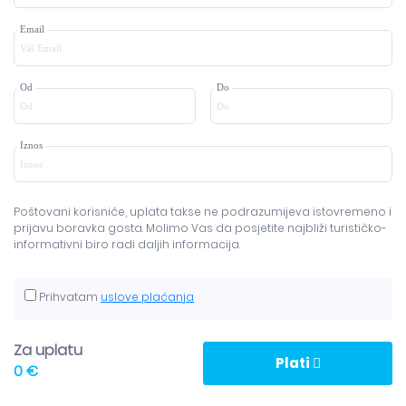
Email
Od
Do
Iznos
Poštovani korisniče, uplata takse ne podrazumijeva istovremeno i
prijavu boravka gosta. Molimo Vas da posjetite najbliži turističko-
informativni biro radi daljih informacija.
Prihvatam
uslove plaćanja
Za uplatu
Plati
0 €