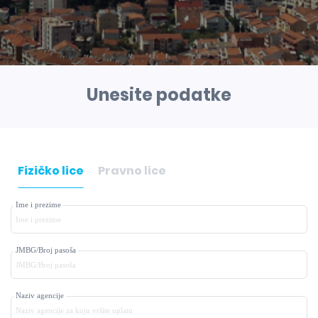
Unesite podatke
Fizičko lice
Pravno lice
Ime i prezime
JMBG/Broj pasoša
Naziv agencije