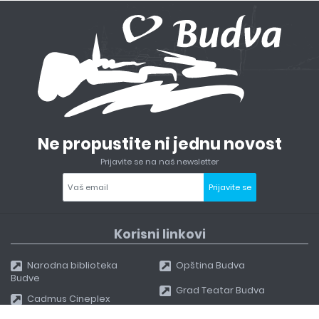
Ne propustite ni jednu novost
Prijavite se na naš newsletter
Prijavite se
Korisni linkovi
Narodna biblioteka
Opština Budva
Budve
Grad Teatar Budva
Cadmus Cineplex
Muzeji i galerije Budve