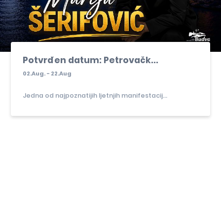
Potvrđen datum: Petrovačk...
02.Aug. - 22.Aug
Jedna od najpoznatijih ljetnjih manifestacij...