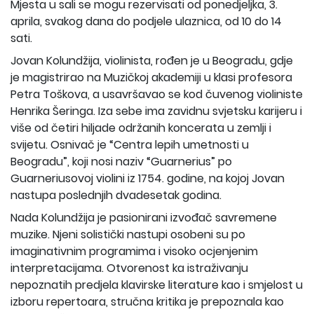
Mjesta u sali se mogu rezervisati od ponedjeljka, 3.
aprila, svakog dana do podjele ulaznica, od 10 do 14
sati.
Jovan Kolundžija, violinista, rođen je u Beogradu, gdje
je magistrirao na Muzičkoj akademiji u klasi profesora
Petra Toškova, a usavršavao se kod čuvenog violiniste
Henrika Šeringa. Iza sebe ima zavidnu svjetsku karijeru i
više od četiri hiljade održanih koncerata u zemlji i
svijetu. Osnivač je “Centra lepih umetnosti u
Beogradu”, koji nosi naziv “Guarnerius” po
Guarneriusovoj violini iz 1754. godine, na kojoj Jovan
nastupa poslednjih dvadesetak godina.
Nada Kolundžija je pasionirani izvođač savremene
muzike. Njeni solistički nastupi osobeni su po
imaginativnim programima i visoko ocjenjenim
interpretacijama. Otvorenost ka istraživanju
nepoznatih predjela klavirske literature kao i smjelost u
izboru repertoara, stručna kritika je prepoznala kao