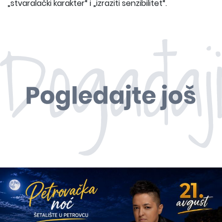
„stvaralački karakter“ i „izraziti senzibilitet“.