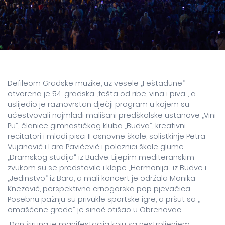
Defileom Gradske muzike, uz vesele „Feštađune“
otvorena je 54. gradska „fešta od ribe, vina i piva“, a
uslijedio je raznovrstan dječji program u kojem su
učestvovali najmlađi mališani predškolske ustanove „Vini
Pu“, članice gimnastičkog kluba „Budva“, kreativni
recitatori i mladi pisci II osnovne škole, solistkinje Petra
Vujanović i Lara Pavićević i polaznici škole glume
„Dramskog studija“ iz Budve. Lijepim mediteranskim
zvukom su se predstavile i klape „Harmonija“ iz Budve i
„Jedinstvo“ iz Bara, a mali koncert je održala Monika
Knezović, perspektivna crnogorska pop pjevačica.
Posebnu pažnju su privukle sportske igre, a pršut sa „
omašćene grede“ je sinoć otišao u Obrenovac.
„Dan širuna je manifestacija koju sa nestrpljenjem