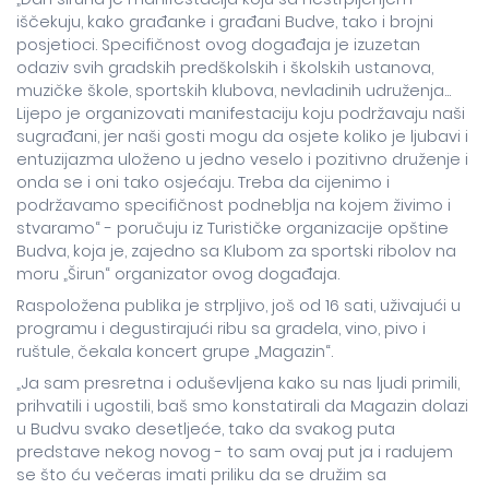
iščekuju, kako građanke i građani Budve, tako i brojni
posjetioci. Specifičnost ovog događaja je izuzetan
odaziv svih gradskih predškolskih i školskih ustanova,
muzičke škole, sportskih klubova, nevladinih udruženja...
Lijepo je organizovati manifestaciju koju podržavaju naši
sugrađani, jer naši gosti mogu da osjete koliko je ljubavi i
entuzijazma uloženo u jedno veselo i pozitivno druženje i
onda se i oni tako osjećaju. Treba da cijenimo i
podržavamo specifičnost podneblja na kojem živimo i
stvaramo“ - poručuju iz Turističke organizacije opštine
Budva, koja je, zajedno sa Klubom za sportski ribolov na
moru „Širun“ organizator ovog događaja.
Raspoložena publika je strpljivo, još od 16 sati, uživajući u
programu i degustirajući ribu sa gradela, vino, pivo i
ruštule, čekala koncert grupe „Magazin“.
„Ja sam presretna i oduševljena kako su nas ljudi primili,
prihvatili i ugostili, baš smo konstatirali da Magazin dolazi
u Budvu svako desetljeće, tako da svakog puta
predstave nekog novog - to sam ovaj put ja i radujem
se što ću večeras imati priliku da se družim sa