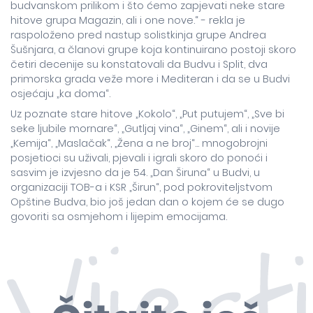
budvanskom prilikom i što ćemo zapjevati neke stare
hitove grupa Magazin, ali i one nove.“ - rekla je
raspoloženo pred nastup solistkinja grupe Andrea
Šušnjara, a članovi grupe koja kontinuirano postoji skoro
četiri decenije su konstatovali da Budvu i Split, dva
primorska grada veže more i Mediteran i da se u Budvi
osjećaju „ka doma“.
Uz poznate stare hitove „Kokolo“, „Put putujem“, „Sve bi
seke ljubile mornare“, „Gutljaj vina“, „Ginem“, ali i novije
„Kemija“, „Maslačak“, „Žena a ne broj“... mnogobrojni
posjetioci su uživali, pjevali i igrali skoro do ponoći i
sasvim je izvjesno da je 54. „Dan Širuna“ u Budvi, u
organizaciji TOB-a i KSR „Širun“, pod pokroviteljstvom
Opštine Budva, bio još jedan dan o kojem će se dugo
govoriti sa osmjehom i lijepim emocijama.