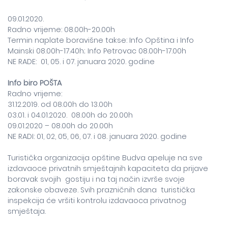
09.01.2020.
Radno vrijeme: 08.00h-20.00h
Termin naplate boravišne takse: Info Opština i Info
Mainski 08.00h-17.40h; Info Petrovac 08.00h-17.00h
NE RADE: 01, 05. i 07. januara 2020. godine
Info biro POŠTA
Radno vrijeme:
31.12.2019. od 08.00h do 13.00h
03.01. i 04.01.2020. 08.00h do 20.00h
09.01.2020 – 08.00h do 20.00h
NE RADI: 01, 02, 05, 06, 07. i 08. januara 2020. godine
Turistička organizacija opštine Budva apeluje na sve
izdavaoce privatnih smještajnih kapaciteta da prijave
boravak svojih gostiju i na taj način izvrše svoje
zakonske obaveze. Svih prazničnih dana turistička
inspekcija će vršiti kontrolu izdavaoca privatnog
smještaja.