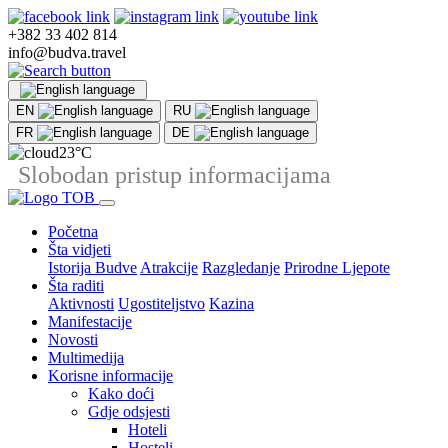
+382 33 402 814
info@budva.travel
EN
RU
FR
DE
23°C
Slobodan pristup informacijama
Početna
Šta vidjeti
Istorija Budve
Atrakcije
Razgledanje
Prirodne Ljepote
Šta raditi
Aktivnosti
Ugostiteljstvo
Kazina
Manifestacije
Novosti
Multimedija
Korisne informacije
Kako doći
Gdje odsjesti
Hoteli
Hosteli