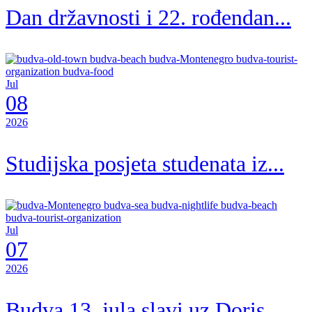
Dan državnosti i 22. rođendan...
Jul
08
2026
Studijska posjeta studenata iz...
Jul
07
2026
Budva 13. jula slavi uz Doris...