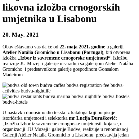
likovna izložba crnogorskih
umjetnika u Lisabonu
20. May. 2021
Obavještavamo vas da će od
22. maja 2021. godine
u galeriji
Atelier Natália Gromicho u Lisabonu (Portugal)
, biti otvorena
izložba
„Izbor iz savremene crnogorske umjetnosti“
. Izložbu
realizuje JU Muzeji i galerije u saradnji sa galerijom Atelier Natália
Gromicho, i predstavnikom galerije gospodinom Gonsalom
Madeirom.
U nastavku donosimo dio teksta iz kataloga koji potpisuje
istoričarka umjetnosti i selektorka
mr Lucija Đurašković:
„
Izložba Izbor iz savremene crnogorske umjetnosti koja se, u
organizaciji JU Muzeji i galerije Budve, realizuje u renomiranoj
Galeriji Atélier Natalia Gromnicho u Lisabonu, predstavlja jedan