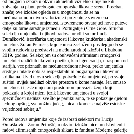
od mogućih izbora u okviru aktuelnih vizuelno-umjetničkih
zbivanja na planu prebogate crnogorske likovne scene. Poseban
značaj ove izložbe ogleda se u mogućnosti da se na
međunarodnom nivou valorizuje i prezentuje savremena
crnogorska likovna umjetnost, istovremeno otvarajući nove puteve
dalje kulturne saradnje između Portugalije i Crne Gore. Stručnu
selekciju umjetnika i njihovh radova uradili su mr Lucija
Đurašković, istoričarka umjetnosti i likovna kritičarka i akademski
umjetnik Zoran Petrušić, koji je imao zasluženu privilegiju da se
svojim radovima predstavi na međunarodnoj izložbi u Lisabonu,
2019. godine. Selekcijom su obuhvaćeni afirmisani crnogorski
umjetnici različitih likovnih poetika, kao i generacija, u rasponu od
starijih, već priznatih na međunarodnom nivou, preko umjetnika
srednje i mlađe dobi sa respektabilnim biografijama i likovnim
kritikama. Uvid u ovu selekciju potvrđuje da umjetnost, po svojoj
suštini, uvijek nadilazi okvire prostora u kome nastaje. Jer, smisao
umjetnosti i jeste u njenom prostornom prevazilaženju koji
pokazuje u kojoj mjeri jezik likovne umjetnosti u svojoj
specifičnosti nadilazi sve što je partikularno, te se pokazuje djelom
jednog opšteg, sveprožimajućeg, bića u kome se najviše estetske
vrijednosti sabiraju.”
Pored radova umjetnika koje će izabrati selektori mr Lucija
Đurašković i Zoran Petrušić, u okviru izložbe biće predstavljeni i
radovi afirmisanih crnogorskih slikara iz fundusa Moderne galerije