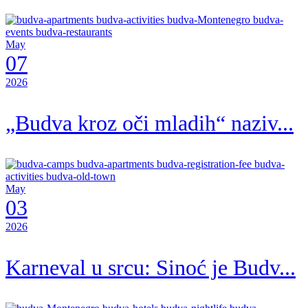
May
07
2026
„Budva kroz oči mladih“ naziv...
May
03
2026
Karneval u srcu: Sinoć je Budv...