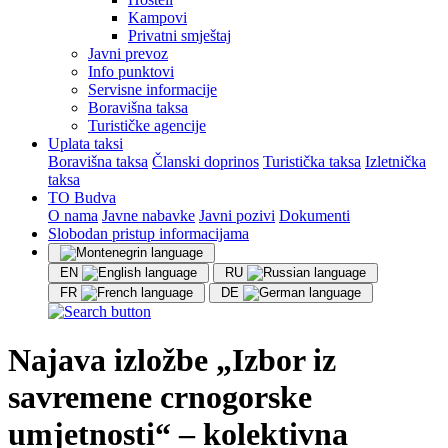
Kampovi
Privatni smještaj
Javni prevoz
Info punktovi
Servisne informacije
Boravišna taksa
Turističke agencije
Uplata taksi
Boravišna taksa
Članski doprinos
Turistička taksa
Izletnička
taksa
TO Budva
O nama
Javne nabavke
Javni pozivi
Dokumenti
Slobodan pristup informacijama
EN
RU
FR
DE
Najava izložbe „Izbor iz
savremene crnogorske
umjetnosti“ – kolektivna