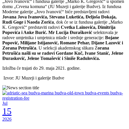
„Jovo Ivanović“ i fundusa galerije „Marko K. Gregović“ u spomen
domu „Crvena komuna“ (JU Muzeji i galerije Budve). Iz fundusa
Moderne galerije „Jovo Ivanović“ biće predstavljeni radovi
Jovana Jova Ivanovića, Stevana Luketića, Đeljoša Đokaja,
Rudi Goge i Naoda Zorića
, dok će se iz fundusa galerije „Marko
K. Gregović“ predstaviti radovi
Cvetka Lainovića, Dimitrija
Popovića i Anke Burić. Mr Lucija Đurašković
selektovala je
radove umjetnika i umjetnica mlađe i srednje generacije:
Bojane
Popović, Milijane Istijanović, Romane Pehar, Dijane Lazović i
Zorana Petrušića
. U selekcji akademskog slikara Z
orana
Petrušića našli su se radovi Gordane Kuč, Ivane Stanić, Jelene
Đurasković, Jelene Tomašević i Siniše Radulovića.
Izložba će trajati do
29. maja 2021. godine.
Izvor: JU Muzeji i galerije Budve
Jul
15
2026