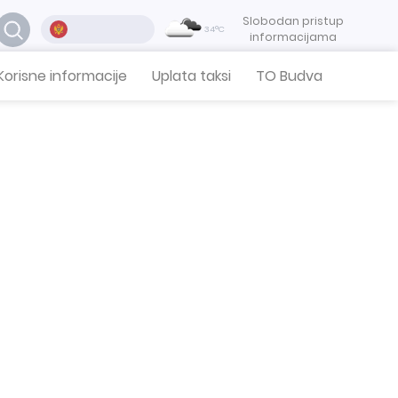
Slobodan pristup
34°C
informacijama
Korisne informacije
Uplata taksi
TO Budva