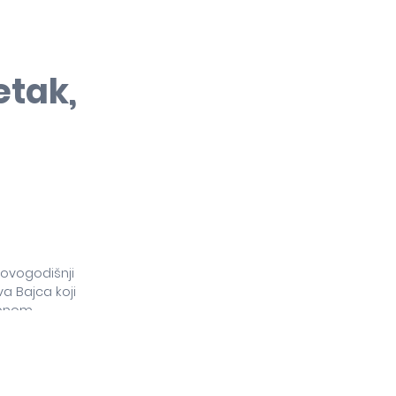
etak,
 ovogodišnji
a Bajca koji
upnom
ac.