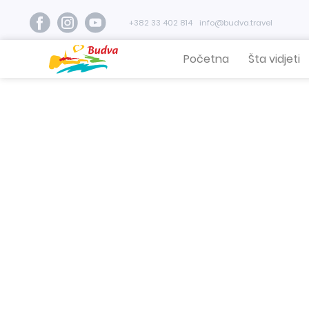
+382 33 402 814
info@budva.travel
Početna
Šta vidjeti