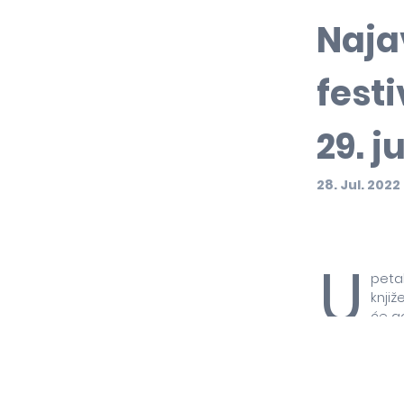
Naja
festi
29. ju
28. Jul. 2022
U
petak
knjiž
će g
stvaralaštvu.