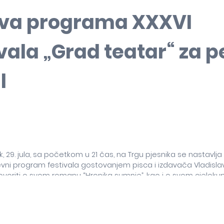
va programa XXXVI
vala „Grad teatar“ za p
l
, 29. jula, sa početkom u 21 čas, na Trgu pjesnika se nastavlja
evni program festivala gostovanjem pisca i izdavača Vladislav
ovoriti o svom romanu “Hronika sumnje”, kao i o svom cjelok
 Moderator večeri je Zoran Paunović, profesor, pisac i prevodil