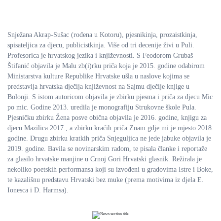
Snježana Akrap-Sušac (rođena u Kotoru), pjesnikinja, prozaistkinja,
spisateljica za djecu, publicistkinja. Više od tri decenije živi u Puli.
Profesorica je hrvatskog jezika i književnosti. S Feodorom Grubaš
Štifanić objavila je Malu zb(i)rku priča koja je 2015. godine odabirom
Ministarstva kulture Republike Hrvatske ušla u naslove kojima se
predstavlja hrvatska dječija književnost na Sajmu dječije knjige u
Bolonji. S istom autoricom objavila je zbirku pjesma i priča za djecu Mic
po mic. Godine 2013. uredila je monografiju Strukovne škole Pula.
Pjesničku zbirku Žena posve obična objavila je 2016. godine, knjigu za
djecu Mazilica 2017., a zbirku kraćih priča Znam gdje mi je mjesto 2018.
godine. Drugu zbirku kratkih priča Snjeguljica ne jede jabuke objavila je
2019. godine. Bavila se novinarskim radom, te pisala članke i reportaže
za glasilo hrvatske manjine u Crnoj Gori Hrvatski glasnik. Režirala je
nekoliko poetskih performansa koji su izvođeni u gradovima Istre i Boke,
te kazališnu predstavu Hrvatski bez muke (prema motivima iz djela E.
Ionesca i D. Harmsa).