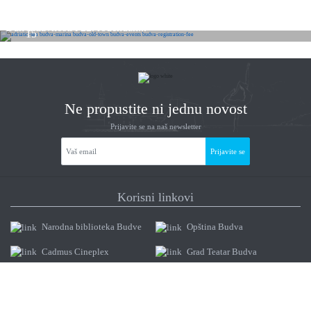
JUL
Dan državnosti i 22. rođendan...
15
2026
Ne propustite ni jednu novost
Prijavite se na naš newsletter
Prijavite se
Korisni linkovi
Narodna biblioteka Budve
Opština Budva
Cadmus Cineplex
Grad Teatar Budva
Ministarstvo održivog
Muzeji i galerije Budve
razvoja i turizma
Muzeji i galerije Budve