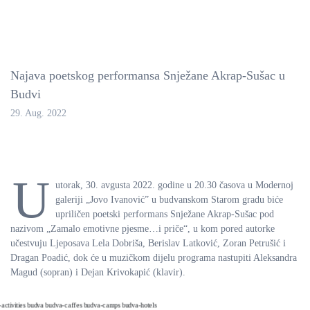
Najava poetskog performansa Snježane Akrap-Sušac u
Budvi
29. Aug. 2022
U
utorak, 30. avgusta 2022. godine u 20.30 časova u Modernoj
galeriji „Jovo Ivanović” u budvanskom Starom gradu biće
upriličen poetski performans Snježane Akrap-Sušac pod
nazivom „Zamalo emotivne pjesme…i priče“, u kom pored autorke
učestvuju Ljeposava Lela Dobriša, Berislav Latković, Zoran Petrušić i
Dragan Poadić, dok će u muzičkom dijelu programa nastupiti Aleksandra
Magud (sopran) i Dejan Krivokapić (klavir).