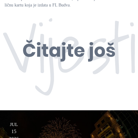
ličnu kartu koja je izdata u FL Budva.
JUL
15