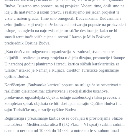
Budve. Izuzetno smo ponosni na taj projekat. Vođeni time, došli smo na
ideju da nastavimo u istom pravcu i realizujemo još jedan projekat te
vrste u našem gradu. Time smo omogućili Budvankama, Budvanima i
svim ljudima koji ovdje duže borave da ostvaruju popuste na proizvode i
usluge, po ugledu na najrazvijenije turističke destinacije, kako ne bi
snosili teret inače viših cijena u sezoni.“ kazao je Milo Božović,
predsjednik Opštine Budva.
„Kao društveno-odgovorna organizacija, sa zadovoljstvom smo se
uključili u realizaciju ovog projekta u dijelu dizajna, promocije i štampe.
U narednoj godini planiramo i izradu kartica sličnih karakteristika za
turiste.“ istakao je Nemanja Kuljača, direktor Turističke organizacije
opštine Budva.
Korišćenjem „Budvanske kartice“ popusti na usluge će se ostvarivati u
različitim djelatnostima: zdravstvene i specijalističke ustanove,
prodavnice, ugostiteljski objekti, usluge autobuskog i taksi prevoza, a
kompletan spisak objekata će biti dostupan na sajtu Opštine Budva i na
sajtu Turističke organizacije opštine Budva.
Registracija i preuzimanje kartica će se obavljati u prostorijama Službe
menadžera – Mediteranska ulica 8 (TQ Plaza – VI sprat) svakim radnim
danom u periodu od 10.00h do 14.00h, a potrebno je sa sobom imati