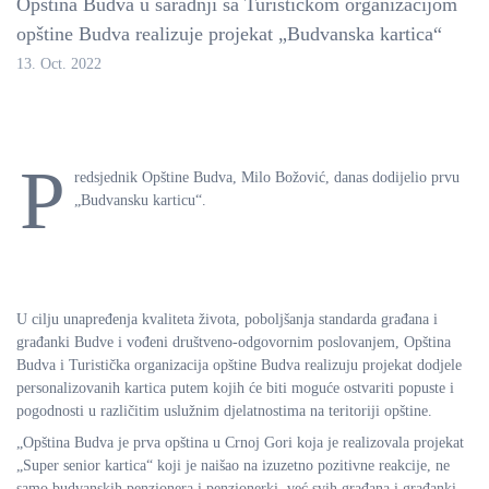
Opština Budva u saradnji sa Turističkom organizacijom
opštine Budva realizuje projekat „Budvanska kartica“
13. Oct. 2022
P
redsjednik Opštine Budva, Milo Božović, danas dodijelio prvu
„Budvansku karticu“.
U cilju unapređenja kvaliteta života, poboljšanja standarda građana i
građanki Budve i vođeni društveno-odgovornim poslovanjem, Opština
Budva i Turistička organizacija opštine Budva realizuju projekat dodjele
personalizovanih kartica putem kojih će biti moguće ostvariti popuste i
pogodnosti u različitim uslužnim djelatnostima na teritoriji opštine.
„Opština Budva je prva opština u Crnoj Gori koja je realizovala projekat
„Super senior kartica“ koji je naišao na izuzetno pozitivne reakcije, ne
samo budvanskih penzionera i penzionerki, već svih građana i građanki