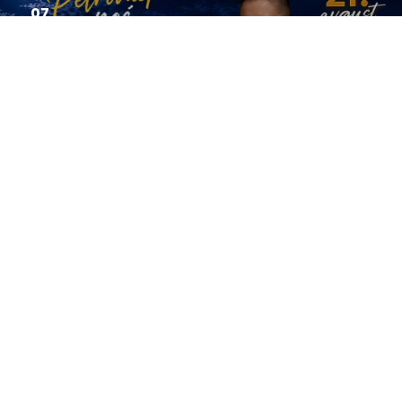
07
2026
Potvrđen datum: Petrovačka noć...