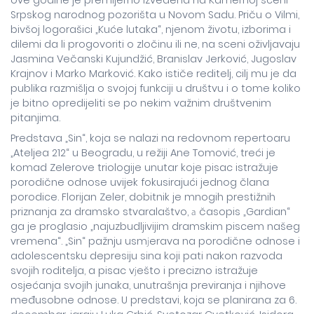
ove godine je premijerno izvedena na Kamernoj sceni
Srpskog narodnog pozorišta u Novom Sadu. Priču o Vilmi,
bivšoj logorašici „Kuće lutaka“, njenom životu, izborima i
dilemi da li progovoriti o zločinu ili ne, na sceni oživljavaju
Jasmina Večanski Kujundžić, Branislav Jerković, Jugoslav
Krajnov i Marko Marković. Kako ističe reditelj, cilj mu je da
publika razmišlja o svojoj funkciji u društvu i o tome koliko
je bitno opredijeliti se po nekim važnim društvenim
pitanjima.
Predstava „Sin“, koja se nalazi na redovnom repertoaru
„Ateljea 212“ u Beogradu, u režiji Ane Tomović, treći je
komad Zelerove triologije unutar koje pisac istražuje
porodične odnose uvijek fokusirajući jednog člana
porodice. Florijan Zeler, dobitnik je mnogih prestižnih
priznanja za dramsko stvaralaštvo, а časopis „Gardian“
ga je proglasio „najuzbudljivijim dramskim piscem našeg
vremena“. „Sin“ pažnju usmјerava na porodične odnose i
adolescentsku depresiju sina koji pati nakon razvoda
svojih roditelja, a pisac vјešto i precizno istražuje
osjećanja svojih junaka, unutrašnja previranja i njihove
međusobne odnose. U predstavi, koja se planirana za 6.