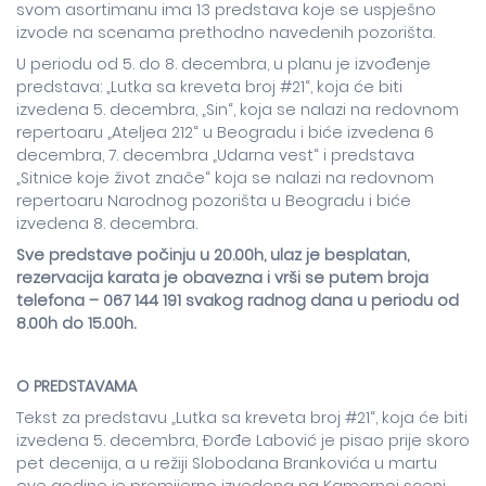
svom asortimanu ima 13 predstava koje se uspješno
izvode na scenama prethodno navedenih pozorišta.
U periodu od 5. do 8. decembra, u planu je izvođenje
predstava: „Lutka sa kreveta broj #21“, koja će biti
izvedena 5. decembra, „Sin“, koja se nalazi na redovnom
repertoaru „Ateljea 212“ u Beogradu i biće izvedena 6
decembra, 7. decembra „Udarna vest“ i predstava
„Sitnice koje život znače“ koja se nalazi na redovnom
repertoaru Narodnog pozorišta u Beogradu i biće
izvedena 8. decembra.
Sve predstave počinju u 20.00h, ulaz je besplatan,
rezervacija karata je obavezna i vrši se putem broja
telefona – 067 144 191 svakog radnog dana u periodu od
8.00h do 15.00h.
O PREDSTAVAMA
Tekst za predstavu „Lutka sa kreveta broj #21“, koja će biti
izvedena 5. decembra, Đorđe Labović je pisao prije skoro
pet decenija, a u režiji Slobodana Brankovića u martu