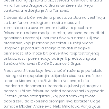
decembar, igraju Luka Grbić, Svetozar Cvetković, Isidora
Minić, Tamara Dragićević, Branislav Zeremski i Relja
Janković, a rediteljka je Ana Tomović.
7. decembra biće izvedena predstava „Udarna vest“ koja
se bavi fenomenologijom medija masovnih
komunikacija u savremenom društvu, s posebnim
fokusom na odnos medija i straha, odnosno, na medijski
generisanu paranoju i neurozu čovjeka danas. Cilj ove
predstave, koja je rađena po tekstu i u režiji Milene
Bogavac, je produkcija znanja iz oblasti medijske
pismenosti, što može biti preventiva rasprostranjenoj
anksioznosti i poremećaja pažnje. U predstavi igraju
Sunčica Milanović i Đorđe Živadinović Grgur.
Predstava „Sitnice koje život znače“ rađena je po tekstu
jednog od najpopularnijih italijanskih pisaca današnjice,
Lorenca Maronea, u režiji Andreja Nosova, a biće
izvedena 8. decembra. U komadu o ljubavi, prijateljstvu i
pomoći u čijem fokusu se nalazi penzionisani knjigovođa
Čezare, „staro džangrizalo“, koji pred sam kraj života
dobija želju da iz korijena promijeni svoj karakter. Uloge
tumače Mladen Andrejević, Nela Mihailović, Vanja Ejdus,