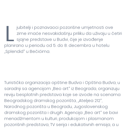
L
jubitelji i poznavaoci pozorišne umjetnosti ove
zime imaće nesvakidašnju priliku da uživaju u četiri
sjajne predstave u Budvi, čije je izvođenje
planirano u periodu od 5. do 8. decembra u hotelu
„Splendid“ u Bečićima.
Turistička organizacija opštine Budva i Opština Budva, u
saradnji sa agencijom „Beo art“ iz Beograda, organizuju
reviju besplatnih predstava koje se izvode na scenama
Beogradskog dramskog pozorišta, „Ateljea 212“,
Narodnog pozorišta u Beogradu, Jugoslovenskog
dramskog pozorišta i drugih. Agencija „Beo art“ se bavi
menadžmentom u kulturi, produkcijom i plasmanom
pozorišnih predstava, TV serija i edukativnih emisija, a u