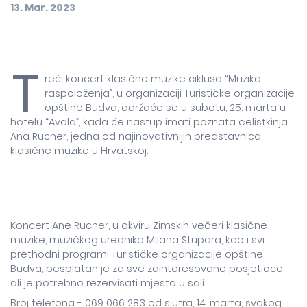
13. Mar. 2023
T
reći koncert klasične muzike ciklusa “Muzika
raspoloženja”, u organizaciji Turističke organizacije
opštine Budva, održaće se u subotu, 25. marta u
hotelu “Avala”, kada će nastup imati poznata čelistkinja
Ana Rucner, jedna od najinovativnijih predstavnica
klasične muzike u Hrvatskoj.
Koncert Ane Rucner, u okviru Zimskih večeri klasične
muzike, muzičkog urednika Milana Stupara, kao i svi
prethodni programi Turističke organizacije opštine
Budva, besplatan je za sve zainteresovane posjetioce,
ali je potrebno rezervisati mjesto u sali.
Broj telefona - 069 066 283 od sjutra, 14. marta, svakog