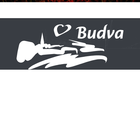
Ne propustite ni jednu novost
Prijavite se na naš newsletter
Prijavite se
Korisni linkovi
Narodna biblioteka
Opština Budva