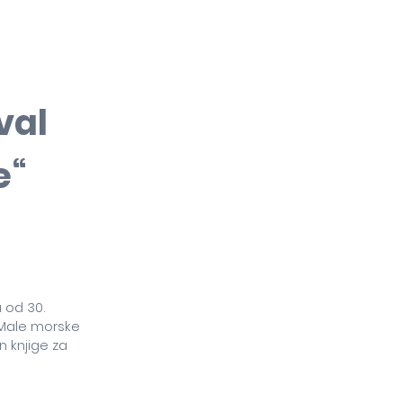
val
e“
 od 30.
l „Male morske
n knjige za