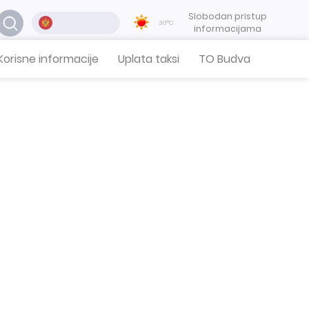
Slobodan pristup
30°C
informacijama
Korisne informacije
Uplata taksi
TO Budva