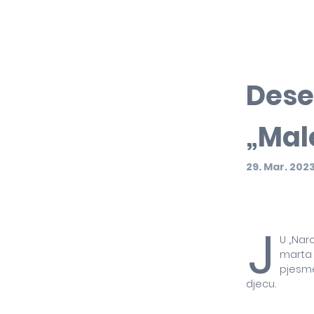
Deset
„Mal
29. Mar. 202
J
U „Nar
marta d
pjesme 
djecu.