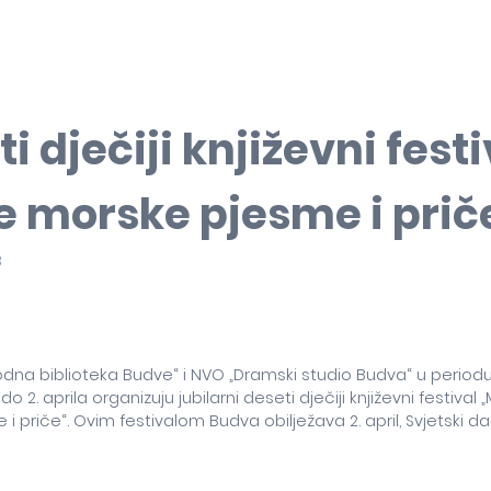
i dječiji književni festi
e morske pjesme i prič
3
odna biblioteka Budve“ i NVO „Dramski studio Budva“ u periodu
o 2. aprila organizuju jubilarni deseti dječiji književni festiva
i priče“. Ovim festivalom Budva obilježava 2. april, Svjetski da