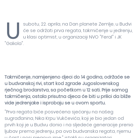
U
subotu, 22. aprila, na Dan planete Zemlje, u Budvi
će se održati prva regata, takmičenje u jedrenju,
u klasi optimist, u organizaciji NVO "Feral" i JK
"Galiola".
Takmičenje, namijenjeno djeci do 14 godina, održaće se
u budvanskoj rivi, start kod zgrade Jugoslovenskog
rječnog brodarstva, sa početkom u 12 sati. Prije samog
takmičenja, ostala prisutna djeca će biti u prilici da bliže
vide jedrenjake i isprobaju se u ovom sportu.
"Prva regata biće posvećena sjećanju na našeg
sugrađanina, Nika Krpu Vukčevića, koji je bio jedan od
prvih koji je u Budvu donio i na sljedeće generacije prenio
ljubav prema jedrenju, pa ova budvanska regata, njemu
u čast i nosi njegovo ime." istakli su organizatori.