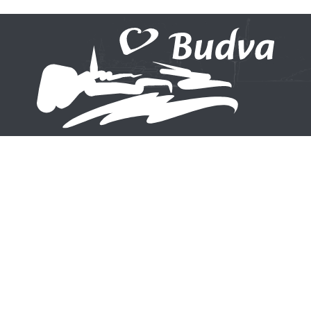
Ne propustite ni jednu novost
Prijavite se na naš newsletter
Prijavite se
Korisni linkovi
Narodna biblioteka
Opština Budva
Budve
Grad Teatar Budva
Cadmus Cineplex