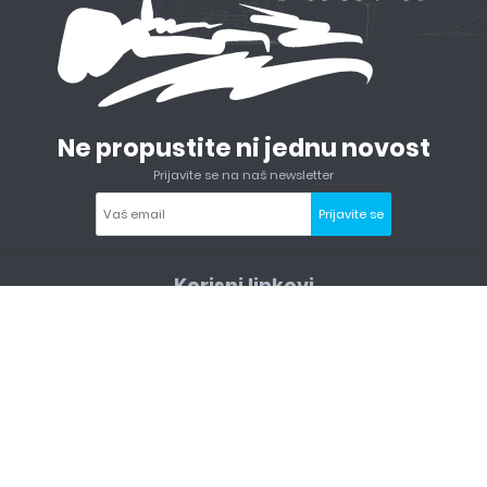
Ne propustite ni jednu novost
Prijavite se na naš newsletter
Prijavite se
Korisni linkovi
Narodna biblioteka
Opština Budva
Budve
Grad Teatar Budva
Cadmus Cineplex
Muzeji i galerije Budve
Ministarstvo održivog
Muzeji i galerije Budve
razvoja i turizma