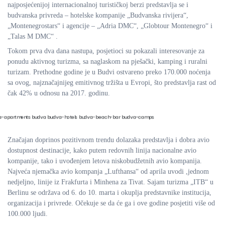
najposjećenijoj internacionalnoj turističkoj berzi predstavlja se i
budvanska privreda – hotelske kompanije „Budvanska rivijera“,
„Montenegrostars“ i agencije – „Adria DMC“, „Globtour Montenegro“ i
„Talas M DMC“ .
Tokom prva dva dana nastupa, posjetioci su pokazali interesovanje za
ponudu aktivnog turizma, sa naglaskom na pješački, kamping i ruralni
turizam. Prethodne godine je u Budvi ostvareno preko 170.000 noćenja
sa ovog, najznačajnijeg emitivnog tržišta u Evropi, što predstavlja rast od
čak 42% u odnosu na 2017. godinu.
Značajan doprinos pozitivnom trendu dolazaka predstavlja i dobra avio
dostupnost destinacije, kako putem redovnih linija nacionalne avio
kompanije, tako i uvođenjem letova niskobudžetnih avio kompanija.
Najveća njemačka avio kompanja „Lufthansa“ od aprila uvodi ,jednom
nedjeljno, linije iz Frakfurta i Minhena za Tivat. Sajam turizma „ITB“ u
Berlinu se održava od 6. do 10. marta i okuplja predstavnike institucija,
organizacija i privrede. Očekuje se da će ga i ove godine posjetiti više od
100.000 ljudi.