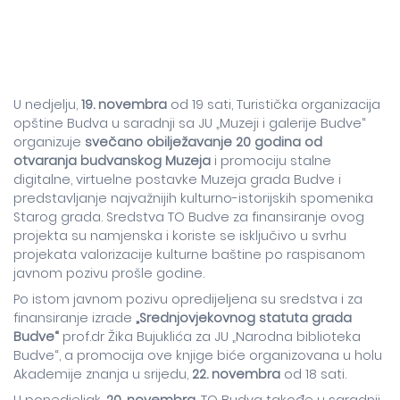
U nedjelju,
19. novembra
od 19 sati, Turistička organizacija
opštine Budva u saradnji sa JU „Muzeji i galerije Budve“
organizuje
svečano obilježavanje 20 godina od
otvaranja budvanskog Muzeja
i promociju stalne
digitalne, virtuelne postavke Muzeja grada Budve i
predstavljanje najvažnijih kulturno-istorijskih spomenika
Starog grada. Sredstva TO Budve za finansiranje ovog
projekta su namjenska i koriste se isključivo u svrhu
projekata valorizacije kulturne baštine po raspisanom
javnom pozivu prošle godine.
Po istom javnom pozivu opredijeljena su sredstva i za
finansiranje izrade
„Srednjovjekovnog statuta grada
Budve“
prof.dr Žika Bujuklića za JU „Narodna biblioteka
Budve“, a promocija ove knjige biće organizovana u holu
Akademije znanja u srijedu,
22. novembra
od 18 sati.