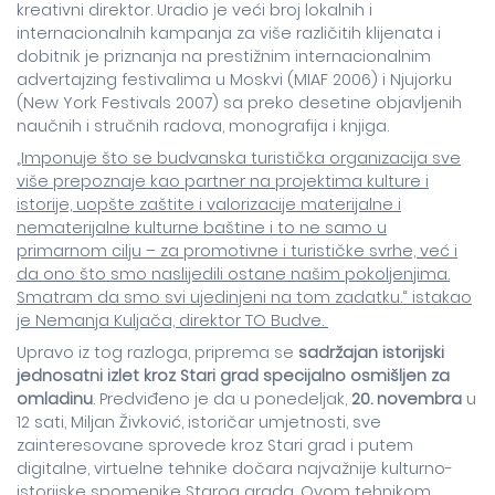
kreativni direktor. Uradio je veći broj lokalnih i
internacionalnih kampanja za više različitih klijenata i
dobitnik je priznanja na prestižnim internacionalnim
advertajzing festivalima u Moskvi (MIAF 2006) i Njujorku
(New York Festivals 2007) sa preko desetine objavljenih
naučnih i stručnih radova, monografija i knjiga.
„Imponuje što se budvanska turistička organizacija sve
više prepoznaje kao partner na projektima kulture i
istorije, uopšte zaštite i valorizacije materijalne i
nematerijalne kulturne baštine i to ne samo u
primarnom cilju – za promotivne i turističke svrhe, već i
da ono što smo naslijedili ostane našim pokoljenjima.
Smatram da smo svi ujedinjeni na tom zadatku.“ istakao
je Nemanja Kuljača, direktor TO Budve.
Upravo iz tog razloga, priprema se
sadržajan istorijski
jednosatni izlet kroz Stari grad specijalno osmišljen za
omladinu
. Predviđeno je da u ponedeljak,
20. novembra
u
12 sati, Miljan Živković, istoričar umjetnosti, sve
zainteresovane sprovede kroz Stari grad i putem
digitalne, virtuelne tehnike dočara najvažnije kulturno-
istorijske spomenike Starog grada. Ovom tehnikom,