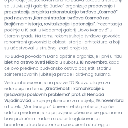
U ponedjeljak,
20. novembra
, TO Budva takođe u saradnji
sa JU „Muzeji i galerije Budve“ organizuje
predavanje i
prezentaciju projekta rekonstrukcije tvrđave „Kosmač“
pod nazivom „Kameni stražar: tvrđava Kosmač na
Brajićima – istorija, revitalizacija i potencijal“
. Prezentacija
počinje u 19 sati u Modernoj galeriji „Jovo Ivanović“ u
Starom gradu. Na temu rekonstrukcije tvrđave govoriće
renomirani govornici iz oblasti istorije i arhitekture, a koji
su učestvovali u stručnoj izradi projekta.
TO Budva povodom Dana opštine organizuje i prvi u nizu
izlet na ostrvo Sveti Nikola
u subotu,
18. novembra
, kada
će ovo predivno budvansko ostrvo posjetiti stotinu
zainteresovanih ljubitelja prirode i aktivnog turizma.
Veliko interesovanje na pozive TO Budva bilo je i za
edukaciju na temu
„Kreativnosti i komunikacije u
rješavanju poslovnih problema“ prof. dr Nenada
Vujadinovića
, a koje je planirano za nedjelju,
19. novembra
u hotelu „Montenegro“. Univerzitetski profesor, koji će
održati predavanje za prijavljene učesnike se godinama
bavi praktičnim radom u oblasti oglašavanja i
brendiranja kao kreator komunikacionih strategija i