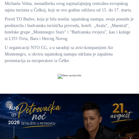
Michaela Volna, menadžerka ovog najznačajnijeg centralno-evropskog
sajma turizma u Češkoj, koji se ove godine održava od 15. do 17. marta.
Pored TO Budve, koja je bila nosilac sajamskog nastupa, svoju ponudu je
predstavila i budvanska turistička privreda, hoteli: „Avala“, „Maestral“,
hotelske grupe „Montenegro Stars“ i “Budvanska rivijera”, kao i kolege
iz LTO Tivta, Bara i Herceg Novog.
U organicaciji NTO CG, a u saradnji sa avio-kompanijom Air
Montenegro, u okviru sajamskog nastupa održana je zapažena
prezentacija za turoperatore iz Češke.
AUG
07
2026