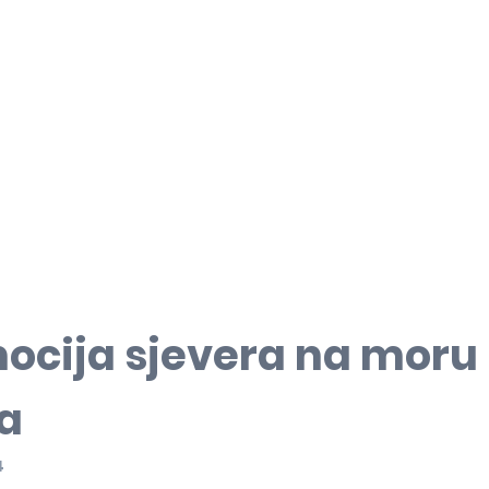
ocija sjevera na moru 
la
4