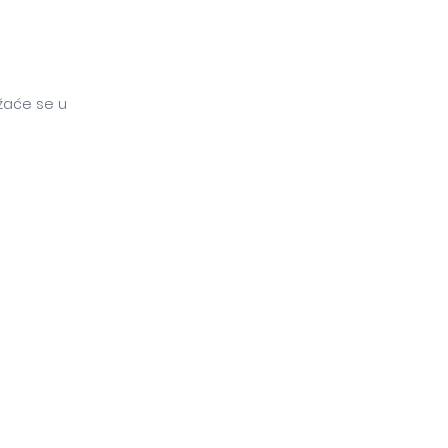
ržaće se u
e okupiti oko