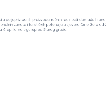
ija poljoprivrednih proizvoda, ručnih radinosti, domaće hrane,
ionalnih zanata i turističkih potencijala sjevera Crne Gore od
, 6. aprila, na trgu ispred Starog grada.
"Kolo" iz Berana u 11 sati počeće ova lijepa promocija koja ć
 održaće se uz podršku Turističke organizacije opštine Budva.