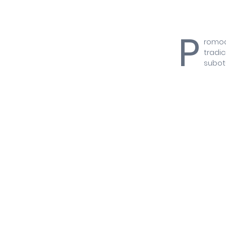
P
romoc
tradic
subotu
Nastupom KUD 
30 izlagača i