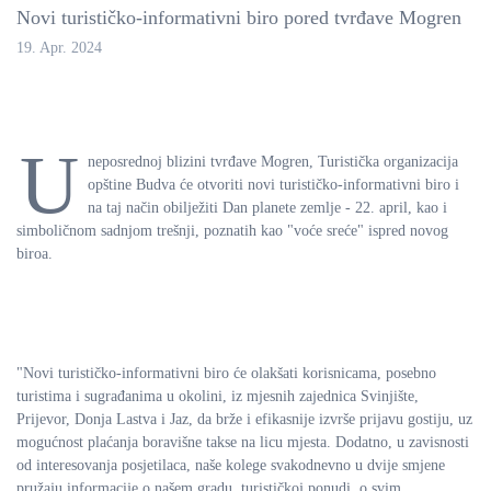
Novi turističko-informativni biro pored tvrđave Mogren
19. Apr. 2024
U
neposrednoj blizini tvrđave Mogren, Turistička organizacija
opštine Budva će otvoriti novi turističko-informativni biro i
na taj način obilježiti Dan planete zemlje - 22. april, kao i
simboličnom sadnjom trešnji, poznatih kao "voće sreće" ispred novog
biroa.
"Novi turističko-informativni biro će olakšati korisnicama, posebno
turistima i sugrađanima u okolini, iz mjesnih zajednica Svinjište,
Prijevor, Donja Lastva i Jaz, da brže i efikasnije izvrše prijavu gostiju, uz
mogućnost plaćanja boravišne takse na licu mjesta. Dodatno, u zavisnosti
od interesovanja posjetilaca, naše kolege svakodnevno u dvije smjene
pružaju informacije o našem gradu, turističkoj ponudi, o svim