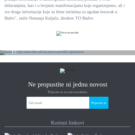
dešavanjima, kao i o brojnim manifestacijama koje organizujemo, ali i
sve druge informacije koje su bitne turistima za ugodan boravak u
Budvi", ističe Nemanja Kuljača, direktor TO Budve.
JUL
Dan državnosti i 22. rođendan...
15
2026
Ne propustite ni jednu novost
Prijavite se na naš newsletter
Prijavite se
Korisni linkovi