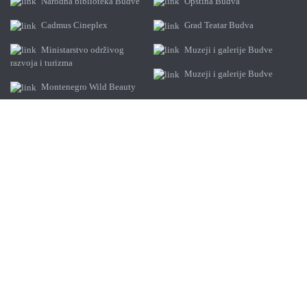
Narodna biblioteka Budve
Opština Budva
Cadmus Cineplex
Grad Teatar Budva
Ministarstvo održivog
Muzeji i galerije Budve
razvoja i turizma
Muzeji i galerije Budve
Montenegro Wild Beauty
Kontakt
+382 33 402 814
info@budva.travel
Mediteranska 8/6, TQ plaza
Social
Facebook
Instagram