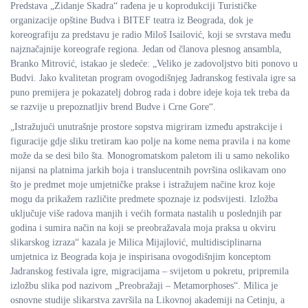
Predstava „Zidanje Skadra“ rađena je u koprodukciji Turističke
organizacije opštine Budva i BITEF teatra iz Beograda, dok je
koreografiju za predstavu je radio Miloš Isailović, koji se svrstava među
najznačajnije koreografe regiona. Jedan od članova plesnog ansambla,
Branko Mitrović, istakao je sledeće: „Veliko je zadovoljstvo biti ponovo u
Budvi. Jako kvalitetan program ovogodišnjeg Jadranskog festivala igre sa
puno premijera je pokazatelj dobrog rada i dobre ideje koja tek treba da
se razvije u prepoznatljiv brend Budve i Crne Gore“.
„Istražujući unutrašnje prostore sopstva migriram između apstrakcije i
figuracije gdje sliku tretiram kao polje na kome nema pravila i na kome
može da se desi bilo šta. Monogromatskom paletom ili u samo nekoliko
nijansi na platnima jarkih boja i translucentnih površina oslikavam ono
što je predmet moje umjetničke prakse i istražujem načine kroz koje
mogu da prikažem različite predmete spoznaje iz podsvijesti. Izložba
uključuje više radova manjih i većih formata nastalih u poslednjih par
godina i sumira način na koji se preobražavala moja praksa u okviru
slikarskog izraza“ kazala je Milica Mijajlović, multidisciplinarna
umjetnica iz Beograda koja je inspirisana ovogodišnjim konceptom
Jadranskog festivala igre, migracijama – svijetom u pokretu, pripremila
izložbu slika pod nazivom „Preobražaji – Metamorphoses“. Milica je
osnovne studije slikarstva završila na Likovnoj akademiji na Cetinju, a