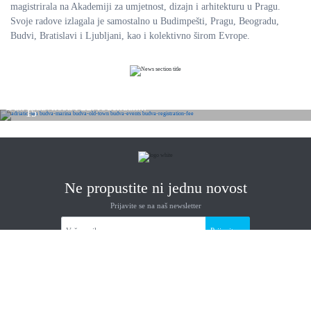
magistrirala na Akademiji za umjetnost, dizajn i arhitekturu u Pragu.
Svoje radove izlagala je samostalno u Budimpešti, Pragu, Beogradu,
Budvi, Bratislavi i Ljubljani, kao i kolektivno širom Evrope.
JUL
Dan državnosti i 22. rođendan...
15
2026
Ne propustite ni jednu novost
Prijavite se na naš newsletter
Prijavite se
Korisni linkovi
Narodna biblioteka Budve
Opština Budva