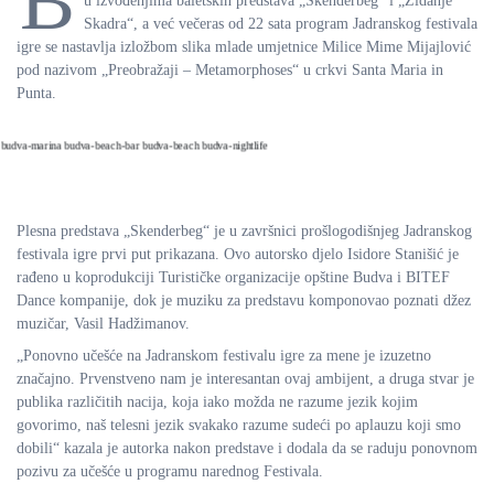
B
u izvođenjima baletskih predstava „Skenderbeg“ i „Zidanje
Skadra“, a već večeras od 22 sata program Jadranskog festivala
igre se nastavlja izložbom slika mlade umjetnice Milice Mime Mijajlović
pod nazivom „Preobražaji – Metamorphoses“ u crkvi Santa Maria in
Punta.
Plesna predstava „Skenderbeg“ je u završnici prošlogodišnjeg Jadranskog
festivala igre prvi put prikazana. Ovo autorsko djelo Isidore Stanišić je
rađeno u koprodukciji Turističke organizacije opštine Budva i BITEF
Dance kompanije, dok je muziku za predstavu komponovao poznati džez
muzičar, Vasil Hadžimanov.
„Ponovno učešće na Jadranskom festivalu igre za mene je izuzetno
značajno. Prvenstveno nam je interesantan ovaj ambijent, a druga stvar je
publika različitih nacija, koja iako možda ne razume jezik kojim
govorimo, naš telesni jezik svakako razume sudeći po aplauzu koji smo
dobili“ kazala je autorka nakon predstave i dodala da se raduju ponovnom
pozivu za učešće u programu narednog Festivala.