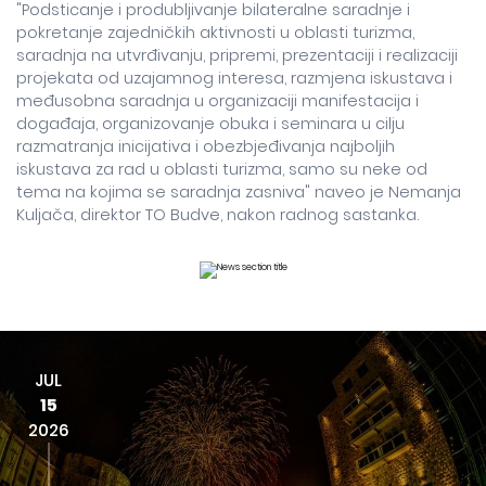
"Podsticanje i produbljivanje bilateralne saradnje i
pokretanje zajedničkih aktivnosti u oblasti turizma,
saradnja na utvrđivanju, pripremi, prezentaciji i realizaciji
projekata od uzajamnog interesa, razmjena iskustava i
međusobna saradnja u organizaciji manifestacija i
događaja, organizovanje obuka i seminara u cilju
razmatranja inicijativa i obezbjeđivanja najboljih
iskustava za rad u oblasti turizma, samo su neke od
tema na kojima se saradnja zasniva" naveo je Nemanja
Kuljača, direktor TO Budve, nakon radnog sastanka.
JUL
15
2026