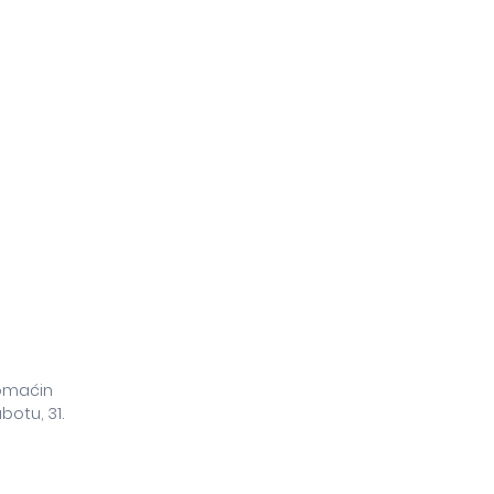
domaćin
botu, 31.