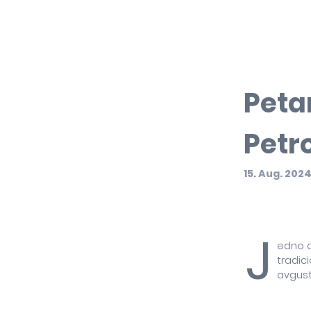
Peta
Petr
15. Aug. 202
J
edno o
tradic
avgus