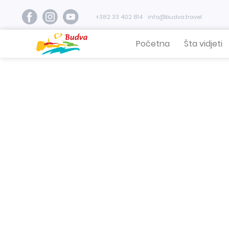
+382 33 402 814
info@budva.travel
Početna
Šta vidjeti