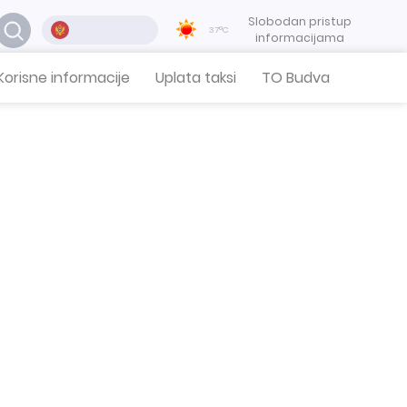
Slobodan pristup
37°C
informacijama
Korisne informacije
Uplata taksi
TO Budva