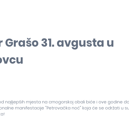
r Grašo 31. avgusta u
ovcu
4
d najljepših mjesta na crnogorskoj obali biće i ove godine 
ionalne manifestacije "Petrovačka noć" koja će se održati u su
ta!