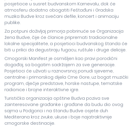
posjetioce u susret budvanskom Karnevalu, dok će
atmosferu dodatno obogatiti Feštađuni i Gradska
muzika Budve kroz svečani defile, koncert i animaciju
publike.
Za potpuni doživljaj primorja pobrinuće se Organizacija
žena Budve, čije će članice pripremati tradicionalne
lokalne specijalitete, a posjetioci budvanskog štanda će
biti u prilici da degustiraju fugacu, ruštule i druge delicije.
Crnogorski Manifest je osmišljen kao pravi porodični
događaj, sa bogatim sadržajem za sve generacije.
Posjetioci će uživati u raznovrsnoj ponudi sjeverne,
centralne i primorskog dijela Crne Gore, uz bogat muzički
program, dječje predstave, horske nastupe, tematske
radionice i brojne interaktivne igre.
Turistička organizacija opštine Budva poziva sve
zainteresovane građanke i građane da budu dio ovog
sajma u Podgorici i na štandu Budve osjete duh
Mediterana kroz zvuke, ukuse i boje najatraktivnije
crnogorske destinacije.