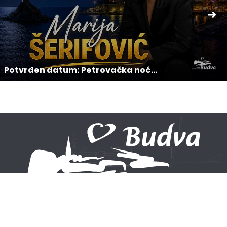
Potvrđen datum: Petrovačka noć...
Ne propustite ni jednu novost