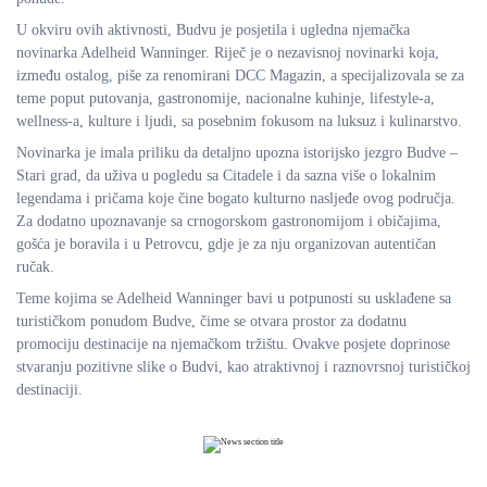
U okviru ovih aktivnosti, Budvu je posjetila i ugledna njemačka
novinarka Adelheid Wanninger. Riječ je o nezavisnoj novinarki koja,
između ostalog, piše za renomirani DCC Magazin, a specijalizovala se za
teme poput putovanja, gastronomije, nacionalne kuhinje, lifestyle-a,
wellness-a, kulture i ljudi, sa posebnim fokusom na luksuz i kulinarstvo.
Novinarka je imala priliku da detaljno upozna istorijsko jezgro Budve –
Stari grad, da uživa u pogledu sa Citadele i da sazna više o lokalnim
legendama i pričama koje čine bogato kulturno nasljeđe ovog područja.
Za dodatno upoznavanje sa crnogorskom gastronomijom i običajima,
gošća je boravila i u Petrovcu, gdje je za nju organizovan autentičan
ručak.
Teme kojima se Adelheid Wanninger bavi u potpunosti su usklađene sa
turističkom ponudom Budve, čime se otvara prostor za dodatnu
promociju destinacije na njemačkom tržištu. Ovakve posjete doprinose
stvaranju pozitivne slike o Budvi, kao atraktivnoj i raznovrsnoj turističkoj
destinaciji.
AUG