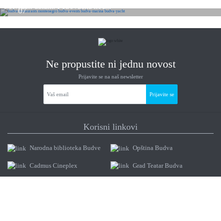
Potvrđen datum: Petrovačka noć...
07
2026
Ne propustite ni jednu novost
Prijavite se na naš newsletter
Prijavite se
Korisni linkovi
Narodna biblioteka Budve
Opština Budva
Cadmus Cineplex
Grad Teatar Budva
Ministarstvo održivog
Muzeji i galerije Budve
razvoja i turizma
Muzeji i galerije Budve
Montenegro Wild Beauty