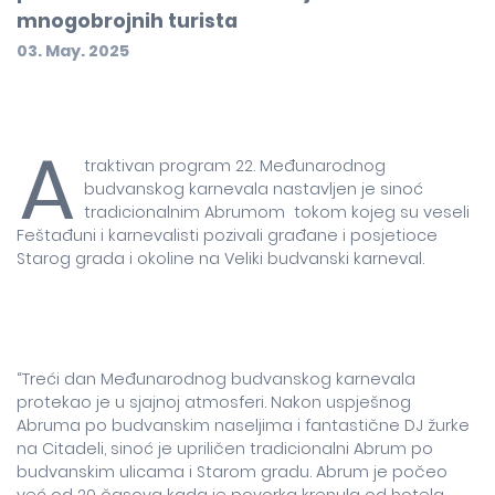
mnogobrojnih turista
03. May. 2025
A
traktivan program 22. Međunarodnog
budvanskog karnevala nastavljen je sinoć
tradicionalnim Abrumom tokom kojeg su veseli
Feštađuni i karnevalisti pozivali građane i posjetioce
Starog grada i okoline na Veliki budvanski karneval.
“Treći dan Međunarodnog budvanskog karnevala
protekao je u sjajnoj atmosferi. Nakon uspješnog
Abruma po budvanskim naseljima i fantastične DJ žurke
na Citadeli, sinoć je upriličen tradicionalni Abrum po
budvanskim ulicama i Starom gradu. Abrum je počeo
već od 20 časova kada je povorka krenula od hotela