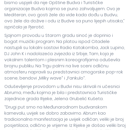
bismo uspjeli da nije Opštine Budva i Turističke
organizacije Budva kojima se puno zahvaljujem. Ovo je
Mediteran, ovo gosti žele da vide kada dođu u Budvu,
ovo žele da dožive i odu iz Budve sa puno lijepih utisaka,”
ispričala je Pjerotić.
Sjajnom provodu u Starom gradu sinoć je doprinio i
bogat muzički program. Na platou ispod Citadele
nastupili su lokalni sastavi Radio Katakomba, Jack Lupino,
DJ John K i nadolazeća zvijezda iz Srbije, Tam, koja je
vokalnim talentom i plesnim koreografijama oduševila
brojnu publiku. Na Trgu palmi na live sceni odličnu
atmosferu napravili su predstavnici crnogorske pop-rok
scene, bendovi „Milky wave“ i „Fankulo“.
Oduševljenje provodom u Budvi nisu skrivali ni učesnici
Abruma, među kojima je bila i predstavnica Turističke
zajednice grada Rijeke, Jelena Grubelić Kušeta.
“Drugi put smo na Međunarodnom budvanskom
karnevalu, uvijek se dobro zabavimo. Abrum kao
tradicionalna manifestacija je uvijek odličan, veliki je broj
posjetilaca, odlično je vrijeme. Iz Rijeke je došao veliki broj