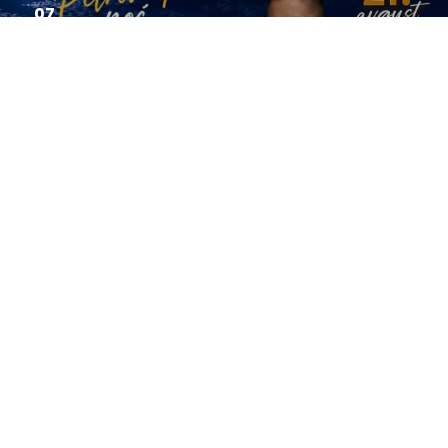
07
2026
Potvrđen datum: Petrovačka noć...