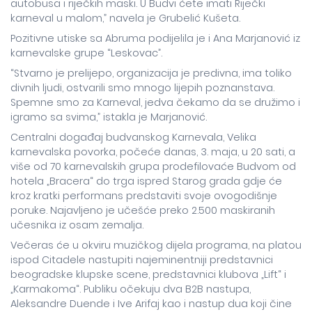
autobusa i riječkih maski. U Budvi ćete imati Riječki
karneval u malom,” navela je Grubelić Kušeta.
Pozitivne utiske sa Abruma podijelila je i Ana Marjanović iz
karnevalske grupe “Leskovac”.
“Stvarno je prelijepo, organizacija je predivna, ima toliko
divnih ljudi, ostvarili smo mnogo lijepih poznanstava.
Spemne smo za Karneval, jedva čekamo da se družimo i
igramo sa svima,” istakla je Marjanović.
Centralni događaj budvanskog Karnevala, Velika
karnevalska povorka, počeće danas, 3. maja, u 20 sati, a
više od 70 karnevalskih grupa prodefilovaće Budvom od
hotela „Bracera“ do trga ispred Starog grada gdje će
kroz kratki performans predstaviti svoje ovogodišnje
poruke. Najavljeno je učešće preko 2.500 maskiranih
učesnika iz osam zemalja.
Večeras će u okviru muzičkog dijela programa, na platou
ispod Citadele nastupiti najeminentniji predstavnici
beogradske klupske scene, predstavnici klubova „Lift“ i
„Karmakoma“. Publiku očekuju dva B2B nastupa,
Aleksandre Duende i Ive Arifaj kao i nastup dua koji čine