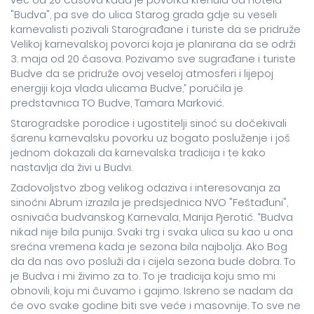
"Budva", pa sve do ulica Starog grada gdje su veseli
karnevalisti pozivali Starograđane i turiste da se pridruže
Velikoj karnevalskoj povorci koja je planirana da se održi
3. maja od 20 časova. Pozivamo sve sugrađane i turiste
Budve da se pridruže ovoj veseloj atmosferi i lijepoj
energiji koja vlada ulicama Budve,” poručila je
predstavnica TO Budve, Tamara Marković.
Starogradske porodice i ugostitelji sinoć su dočekivali
šarenu karnevalsku povorku uz bogato posluženje i još
jednom dokazali da karnevalska tradicija i te kako
nastavlja da živi u Budvi.
Zadovoljstvo zbog velikog odaziva i interesovanja za
sinoćni Abrum izrazila je predsjednica NVO "Feštađuni",
osnivača budvanskog Karnevala, Marija Pjerotić. “Budva
nikad nije bila punija. Svaki trg i svaka ulica su kao u ona
srećna vremena kada je sezona bila najbolja. Ako Bog
da da nas ovo posluži da i cijela sezona bude dobra. To
je Budva i mi živimo za to. To je tradicija koju smo mi
obnovili, koju mi čuvamo i gajimo. Iskreno se nadam da
će ovo svake godine biti sve veće i masovnije. To sve ne