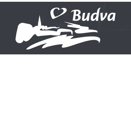
Ne propustite ni jednu novost
Prijavite se na naš newsletter
Prijavite se
Korisni linkovi
Narodna biblioteka
Opština Budva
Budve
Grad Teatar Budva
Cadmus Cineplex