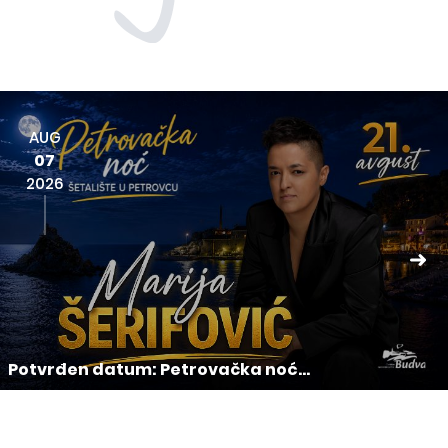
AUG
07
2026
Potvrđen datum: Petrovačka noć...