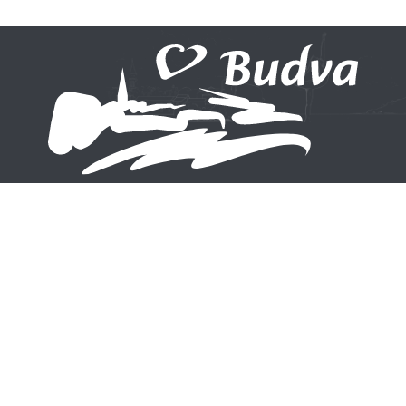
Ne propustite ni jednu novost
Prijavite se na naš newsletter
Prijavite se
Korisni linkovi
Narodna biblioteka
Opština Budva
Budve
Grad Teatar Budva