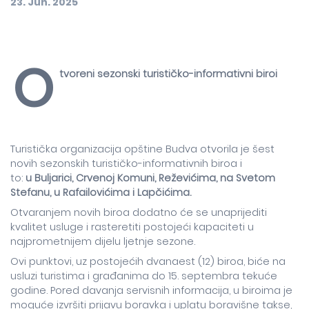
23. Jun. 2025
O
tvoreni sezonski turističko-informativni biroi
Turistička organizacija opštine Budva otvorila je šest
novih sezonskih turističko-informativnih biroa i
to:
u Buljarici, Crvenoj Komuni, Reževićima, na Svetom
Stefanu, u Rafailovićima i Lapčićima.
Otvaranjem novih biroa dodatno će se unaprijediti
kvalitet usluge i rasteretiti postojeći kapaciteti u
najprometnijem dijelu ljetnje sezone.
Ovi punktovi, uz postojećih dvanaest (12) biroa, biće na
usluzi turistima i građanima do 15. septembra tekuće
godine. Pored davanja servisnih informacija, u biroima je
moguće izvršiti prijavu boravka i uplatu boravišne takse,