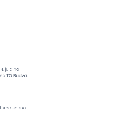
4. jula na
na TO Budva.
lturne scene,
crnogorskom
ku večeri oba