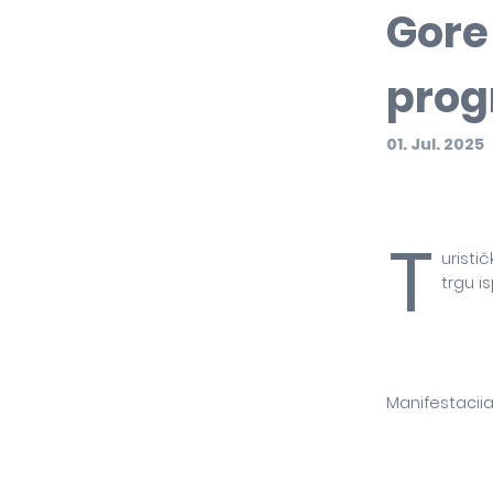
Gore
pro
01. Jul. 2025
T
uristi
trgu i
Manifestacija
čime Budva p
primorju.
Program poči