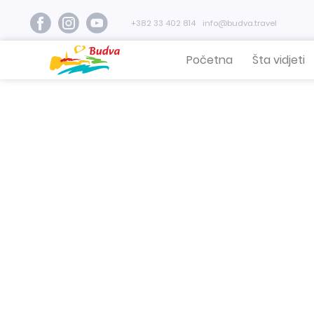
+382 33 402 814
info@budva.travel
Početna
Šta vidjeti