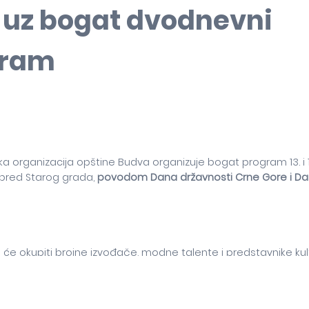
 uz bogat dvodnevni
gram
čka organizacija opštine Budva organizuje bogat program 13. i 1
spred Starog grada,
povodom Dana državnosti Crne Gore i Da
 će okupiti brojne izvođače, modne talente i predstavnike ku
otvrđuje svoju poziciju kao epicentar ljetnjih dešavanja na 
nje nastupima najmlađih i lokalnih talenata, dok će u nastav