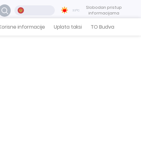
Slobodan pristup
33°C
informacijama
Korisne informacije
Uplata taksi
TO Budva