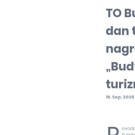
TO B
dan 
nagr
„Bud
turiz
16. Sep. 2025
P
ovodo
Turis