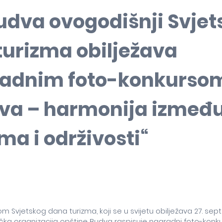
udva ovogodišnji Svjet
turizma obilježava
adnim foto-konkurso
va – harmonija izmeđ
ma i održivosti“
m Svjetskog dana turizma, koji se u svijetu obilježava 27. sep
tička organizacija opštine Budva raspisuje nagradni foto-konk